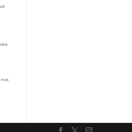
que
para
 nos